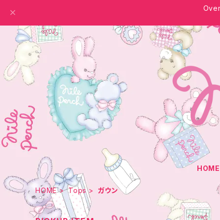
Over
HOM
HOME
Tops
ガウン