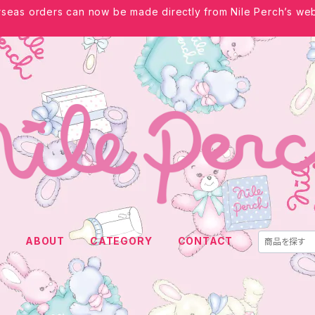
seas orders can now be made directly from Nile Perch’s web
E
ABOUT
CATEGORY
CONTACT