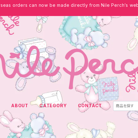
seas orders can now be made directly from Nile Perch’s web
E
ABOUT
CATEGORY
CONTACT