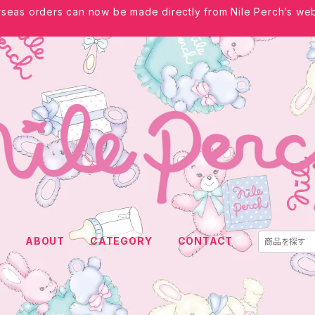
seas orders can now be made directly from Nile Perch’s web
E
ABOUT
CATEGORY
CONTACT