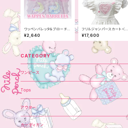
ワッペンバレッタ＆ブローチ＜
フリルジャンパースカート＜B
マジカル＞
Gワッペン＞
¥2,640
¥17,600
CATEGORY
ワンピース
肩りぼん
Tops
オーガンジー掛け
丸えり
トレーナー
アウター
アップリケ
ジャンパースカート
ガウン
ブルゾン
カーディガン