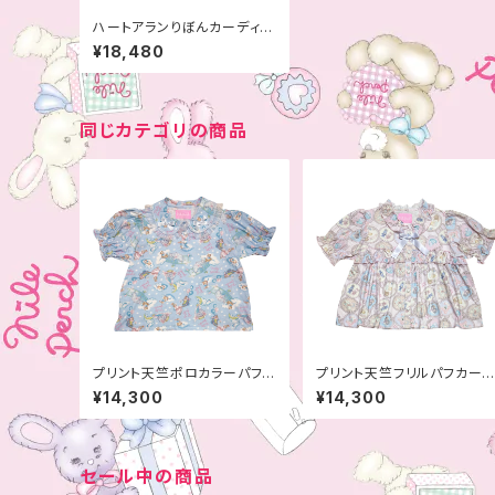
ハートアランりぼんカーディガ
ン
¥18,480
同じカテゴリの商品
プリント天竺ポロカラーパフ
プリント天竺フリルパフカー
袖TOPS
ィガン
¥14,300
¥14,300
セール中の商品