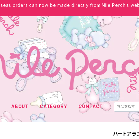
seas orders can now be made directly from Nile Perch’s web
E
ABOUT
CATEGORY
CONTACT
ハートアラ