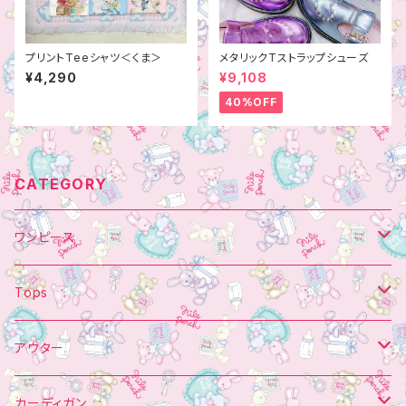
プリントTeeシャツ＜くま＞
メタリックTストラップシューズ
¥4,290
¥9,108
40%OFF
CATEGORY
ワンピース
肩りぼん
Tops
オーガンジー掛け
丸えり
トレーナー
アウター
アップリケ
ジャンパースカート
ガウン
ブルゾン
カーディガン