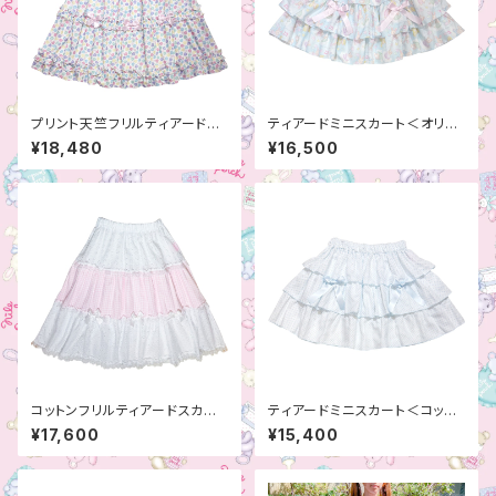
プリント天竺フリルティアードス
ティアードミニスカート＜オリジ
カート
ナルプリント＞
¥18,480
¥16,500
コットンフリルティアードスカー
ティアードミニスカート＜コット
ト
ンガーゼ＞
¥17,600
¥15,400