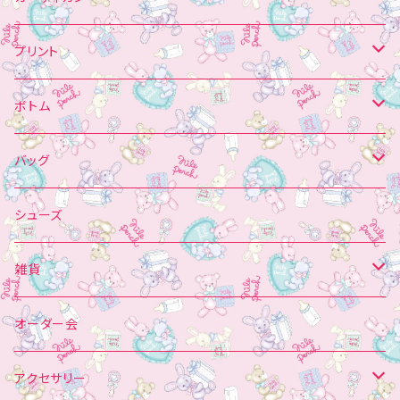
プリント
シャーリング
カットソー
コート
ガウン
プリント
オーガンジー・チュール掛け
長袖
セーラーカラー
チュニック
ガウン
編み込み
トレーナー
ボトム
半袖
MIO PERCH
オーダー制
スクエアヨーク
ブラウス
透かし
パフスリーブ
スカート
バッグ
ノースリーブ
キャミソール
Tシャツ
かぼちゃパンツ
キャンバストート
シューズ
アップリケ
白襟
Tシャツ
ジャンパースカート
雑貨
プリント
プリント
Vフリル
パーカー
ショートパンツ
帽子
オーダー会
ベレー帽
フリルパンツ
マフラー
アクセサリー