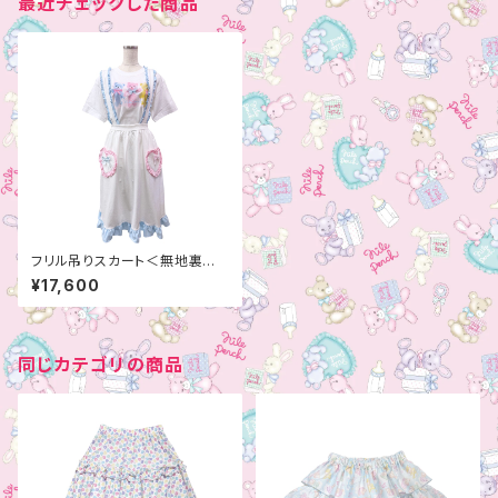
最近チェックした商品
フリル吊りスカート＜無地裏毛
＞
¥17,600
同じカテゴリの商品