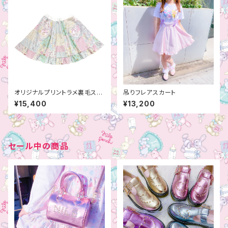
オリジナルプリントラメ裏毛スカ
吊りフレアスカート
ート
¥15,400
¥13,200
セール中の商品