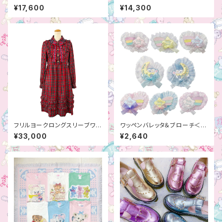
＞
OPS
¥17,600
¥14,300
フリルヨークロングスリーブワン
ワッペンバレッタ＆ブローチ＜夜
ピース
空＞
¥33,000
¥2,640