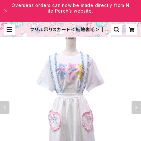
Overseas orders can now be made directly from N
ile Perch’s website.
フリル吊りスカート＜無地裏毛＞ | NI
LE PERCH