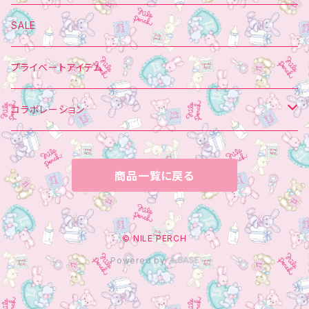
ロングパンツ
ソックス
ヘアーアクセサリー
SALE
バレッタ＆ブローチ
バッグ
マフラー
プライベートアイテム
靴
チョーカー
コラボレーション
ミトン
BAG
ポムポムプリン
商品一覧に戻る
傘
ミトン
マイメロディ
ブローチ
ネックレス
Little Twin Stars
© NILE PERCH
Powered by
シナモロール