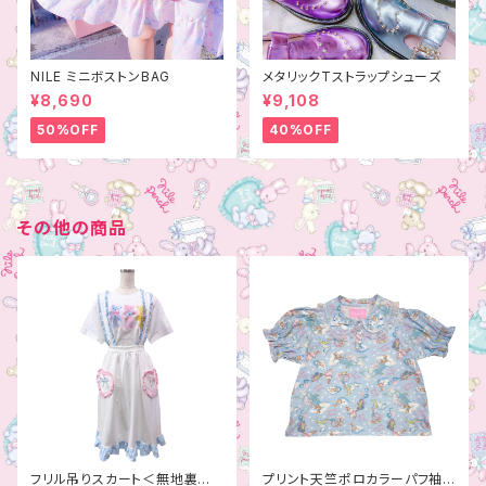
NILE ミニボストンBAG
メタリックTストラップシューズ
¥8,690
¥9,108
50%OFF
40%OFF
その他の商品
フリル吊りスカート＜無地裏毛
プリント天竺ポロカラーパフ袖T