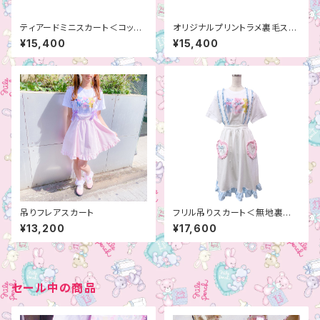
ティアードミニスカート＜コット
オリジナルプリントラメ裏毛スカ
ンガーゼ＞
ート
¥15,400
¥15,400
吊りフレアスカート
フリル吊りスカート＜無地裏毛
＞
¥13,200
¥17,600
セール中の商品