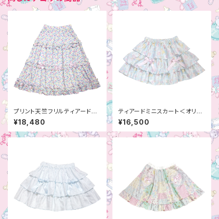
プリント天竺フリルティアードス
ティアードミニスカート＜オリジ
カート
ナルプリント＞
¥18,480
¥16,500