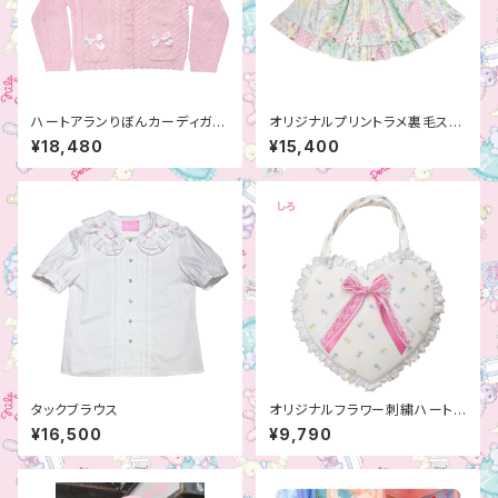
ハートアランりぼんカーディガ
オリジナルプリントラメ裏毛スカ
ン
ート
¥18,480
¥15,400
タックブラウス
オリジナルフラワー刺繍ハートB
AG
¥16,500
¥9,790