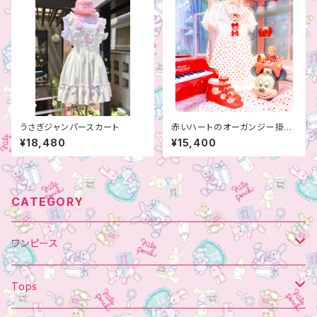
うさぎジャンパースカート
赤いハートのオーガンジー掛け
ワンピース
¥18,480
¥15,400
CATEGORY
ワンピース
肩りぼん
Tops