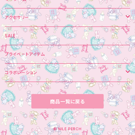
ベレー帽
フリルパンツ
マフラー
アクセサリー
ロングパンツ
ソックス
ヘアーアクセサリー
SALE
バレッタ＆ブローチ
バッグ
マフラー
プライベートアイテム
靴
チョーカー
コラボレーション
ミトン
BAG
ポムポムプリン
商品一覧に戻る
傘
ミトン
マイメロディ
ブローチ
ネックレス
Little Twin Stars
© NILE PERCH