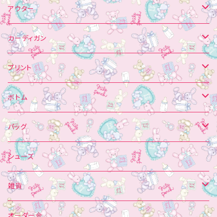
オーガンジー掛け
丸えり
トレーナー
アウター
アップリケ
ジャンパースカート
ガウン
ブルゾン
カーディガン
プリント
シャーリング
カットソー
コート
ガウン
プリント
オーガンジー・チュール掛け
長袖
セーラーカラー
チュニック
ガウン
編み込み
トレーナー
ボトム
半袖
MIO PERCH
オーダー制
スクエアヨーク
ブラウス
透かし
パフスリーブ
スカート
バッグ
ノースリーブ
キャミソール
Tシャツ
かぼちゃパンツ
キャンバストート
シューズ
アップリケ
白襟
Tシャツ
ジャンパースカート
雑貨
プリント
プリント
Vフリル
パーカー
ショートパンツ
帽子
オーダー会